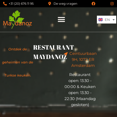
+31 (20) 676 11 95
De weg vragen
DE
FR
ES
EN
IT
RESTAURANT
Ontdek de
Ceintuurbaan
MAYDANOZ
9H, 1072 ER
geheimen van de
Amsterdam
Restaurant
Turkse keuken.
open: 13:30 -
00:00 & Keuken
open: 13:30 -
22:30 (Maandag
gesloten)