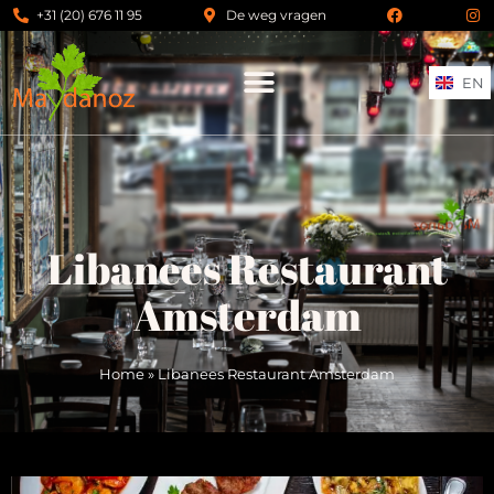
+31 (20) 676 11 95
De weg vragen
EN
Libanees Restaurant
Amsterdam
Home
»
Libanees Restaurant Amsterdam