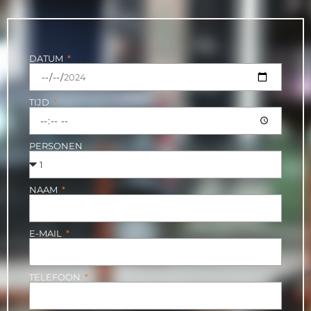
DATUM
TIJD
PERSONEN
NAAM
E-MAIL
TELEFOON